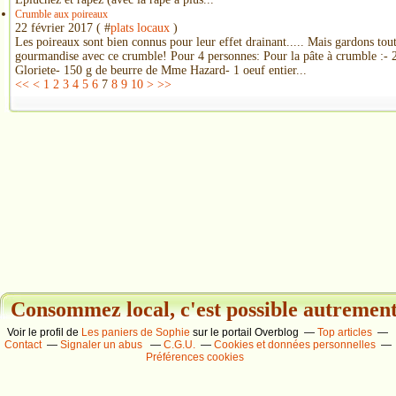
Crumble aux poireaux
22 février 2017 ( #
plats locaux
)
Les poireaux sont bien connus pour leur effet drainant..... Mais gardons t
gourmandise avec ce crumble! Pour 4 personnes: Pour la pâte à crumble :- 2
Gloriete- 150 g de beurre de Mme Hazard- 1 oeuf entier...
<<
<
1
2
3
4
5
6
7
8
9
10
>
>>
Consommez local, c'est possible autrement.
Voir le profil de
Les paniers de Sophie
sur le portail Overblog
Top articles
Contact
Signaler un abus
C.G.U.
Cookies et données personnelles
Préférences cookies