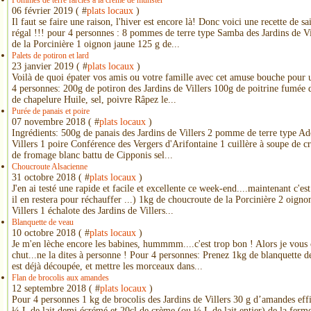
Pommes de terre farcies à la crème de munster
06 février 2019 ( #
plats locaux
)
Il faut se faire une raison, l'hiver est encore là! Donc voici une recette de 
régal !!! pour 4 personnes : 8 pommes de terre type Samba des Jardins de Vi
de la Porcinière 1 oignon jaune 125 g de...
Palets de potiron et lard
23 janvier 2019 ( #
plats locaux
)
Voilà de quoi épater vos amis ou votre famille avec cet amuse bouche pour un
4 personnes: 200g de potiron des Jardins de Villers 100g de poitrine fumée 
de chapelure Huile, sel, poivre Râpez le...
Purée de panais et poire
07 novembre 2018 ( #
plats locaux
)
Ingrédients: 500g de panais des Jardins de Villers 2 pomme de terre type Ad
Villers 1 poire Conférence des Vergers d'Arifontaine 1 cuillère à soupe de c
de fromage blanc battu de Cipponis sel...
Choucroute Alsacienne
31 octobre 2018 ( #
plats locaux
)
J'en ai testé une rapide et facile et excellente ce week-end....maintenant c'e
il en restera pour réchauffer ...) 1kg de choucroute de la Porcinière 2 oigno
Villers 1 échalote des Jardins de Villers...
Blanquette de veau
10 octobre 2018 ( #
plats locaux
)
Je m'en lèche encore les babines, hummmm....c'est trop bon ! Alors je vous 
chut...ne la dites à personne ! Pour 4 personnes: Prenez 1kg de blanquette de
est déjà découpée, et mettre les morceaux dans...
Flan de brocolis aux amandes
12 septembre 2018 ( #
plats locaux
)
Pour 4 personnes 1 kg de brocolis des Jardins de Villers 30 g d’amandes ef
¼ L de lait demi écrémé et 20cl de crème (ou ½ L de lait entier) de la ferme