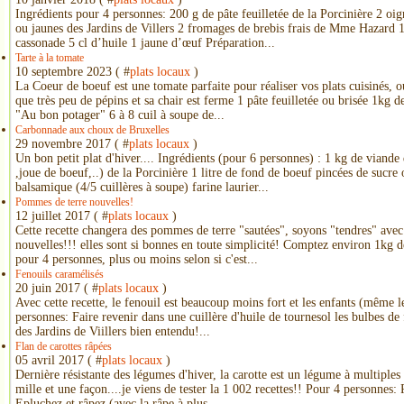
Ingrédients pour 4 personnes: 200 g de pâte feuilletée de la Porcinière 2 oi
ou jaunes des Jardins de Villers 2 fromages de brebis frais de Mme Hazard 1 
cassonade 5 cl d’huile 1 jaune d’œuf Préparation...
Tarte à la tomate
10 septembre 2023 ( #
plats locaux
)
La Coeur de boeuf est une tomate parfaite pour réaliser vos plats cuisinés, o
que très peu de pépins et sa chair est ferme 1 pâte feuilletée ou brisée 1kg
"Au bon potager" 6 à 8 cuil à soupe de...
Carbonnade aux choux de Bruxelles
29 novembre 2017 ( #
plats locaux
)
Un bon petit plat d'hiver.... Ingrédients (pour 6 personnes) : 1 kg de viand
,joue de boeuf,..) de la Porcinière 1 litre de fond de boeuf pincées de sucre
balsamique (4/5 cuillères à soupe) farine laurier...
Pommes de terre nouvelles!
12 juillet 2017 ( #
plats locaux
)
Cette recette changera des pommes de terre "sautées", soyons "tendres" ave
nouvelles!!! elles sont si bonnes en toute simplicité! Comptez environ 1kg 
pour 4 personnes, plus ou moins selon si c'est...
Fenouils caramélisés
20 juin 2017 ( #
plats locaux
)
Avec cette recette, le fenouil est beaucoup moins fort et les enfants (même l
personnes: Faire revenir dans une cuillère d'huile de tournesol les bulbes de
des Jardins de Viillers bien entendu!...
Flan de carottes râpées
05 avril 2017 ( #
plats locaux
)
Dernière résistante des légumes d'hiver, la carotte est un légume à multiples 
mille et une façon....je viens de tester la 1 002 recettes!! Pour 4 personnes
Epluchez et râpez (avec la râpe à plus...