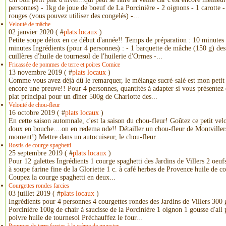
personnes) - 1kg de joue de boeuf de La Porcinière - 2 oignons - 1 carotte - 
rouges (vous pouvez utiliser des congelés) -...
Velouté de mâche
02 janvier 2020 ( #
plats locaux
)
Petite soupe détox en ce début d'année!! Temps de préparation : 10 minutes
minutes Ingrédients (pour 4 personnes) : - 1 barquette de mâche (150 g) des 
cuillères d'huile de tournesol de l'huilerie d'Ormes -...
Fricassée de pommes de terre et poires Comice
13 novembre 2019 ( #
plats locaux
)
Comme vous avez déjà dû le remarquer, le mélange sucré-salé est mon peti
encore une preuve!! Pour 4 personnes, quantités à adapter si vous présentez c
plat principal pour un dîner 500g de Charlotte des...
Velouté de chou-fleur
16 octobre 2019 ( #
plats locaux
)
En cette saison automnale, c'est la saison du chou-fleur! Goûtez ce petit velout
doux en bouche....on en redema nde!! Détailler un chou-fleur de Montvillers 
moment!) Mettre dans un autocuiseur, le chou-fleur...
Rostis de courge spaghetti
25 septembre 2019 ( #
plats locaux
)
Pour 12 galettes Ingrédients 1 courge spaghetti des Jardins de Villers 2 oeu
à soupe farine fine de la Gloriette 1 c. à café herbes de Provence huile de co
Coupez la courge spaghetti en deux...
Courgettes rondes farcies
03 juillet 2019 ( #
plats locaux
)
Ingrédients pour 4 personnes 4 courgettes rondes des Jardins de Villers 300 
Porcinière 100g de chair à saucisse de la Porcinière 1 oignon 1 gousse d'ail 
poivre huile de tournesol Préchauffez le four...