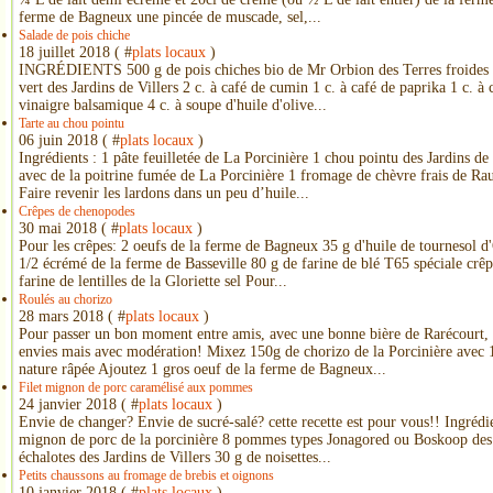
ferme de Bagneux une pincée de muscade, sel,...
Salade de pois chiche
18 juillet 2018 ( #
plats locaux
)
INGRÉDIENTS 500 g de pois chiches bio de Mr Orbion des Terres froides 
vert des Jardins de Villers 2 c. à café de cumin 1 c. à café de paprika 1 c. à 
vinaigre balsamique 4 c. à soupe d'huile d'olive...
Tarte au chou pointu
06 juin 2018 ( #
plats locaux
)
Ingrédients : 1 pâte feuilletée de La Porcinière 1 chou pointu des Jardins de 
avec de la poitrine fumée de La Porcinière 1 fromage de chèvre frais de Rau
Faire revenir les lardons dans un peu d’huile...
Crêpes de chenopodes
30 mai 2018 ( #
plats locaux
)
Pour les crêpes: 2 oeufs de la ferme de Bagneux 35 g d'huile de tournesol d'
1/2 écrémé de la ferme de Basseville 80 g de farine de blé T65 spéciale crêp
farine de lentilles de la Gloriette sel Pour...
Roulés au chorizo
28 mars 2018 ( #
plats locaux
)
Pour passer un bon moment entre amis, avec une bonne bière de Rarécourt,
envies mais avec modération! Mixez 150g de chorizo de la Porcinière avec
nature râpée Ajoutez 1 gros oeuf de la ferme de Bagneux...
Filet mignon de porc caramélisé aux pommes
24 janvier 2018 ( #
plats locaux
)
Envie de changer? Envie de sucré-salé? cette recette est pour vous!! Ingrédie
mignon de porc de la porcinière 8 pommes types Jonagored ou Boskoop des 
échalotes des Jardins de Villers 30 g de noisettes...
Petits chaussons au fromage de brebis et oignons
10 janvier 2018 ( #
plats locaux
)