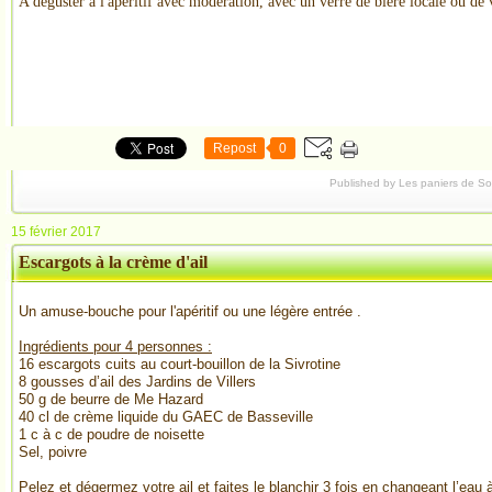
A déguster à l'apéritif avec modération, avec un verre de bière locale ou de
Repost
0
Published by Les paniers de S
15 février 2017
Escargots à la crème d'ail
Un amuse-bouche pour l'apéritif ou une légère entrée .
Ingrédients pour 4 personnes :
16 escargots cuits au court-bouillon de la Sivrotine
8 gousses d’ail des Jardins de Villers
50 g de beurre de Me Hazard
40 cl de crème liquide du GAEC de Basseville
1 c à c de poudre de noisette
Sel, poivre
Pelez et dégermez votre ail et faites le blanchir 3 fois en changeant l’eau 