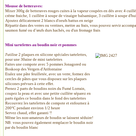
Mousse de betteraves:
Mixer 300g de betteraves rouges cuites à la vapeur coupées en dés
avec 4 cuillè
crème fraiche, 1 cuillère à soupe de vinaigre balsamique, 3 cuillère à soupe d'huil
Ajoutez délicatement 2 blancs d'oeufs battus en neige
Répartir dans des verres ou verrines, mettre au frais, vous pouvez servir accom
saumon fumé ou
d’œufs
durs hachés, ou d'un fromage frais
Mini tartelettes au boudin noir et pommes
J'utilise 2 plaques en silicone spéciales tartelettes,
pour une 30aine de min
i tartelettes
Faites une compote avec 5 pommes Jonagored ou
Boskoop des Vergers d'Arifontaine
Etalez une pâte feuilletée, avec un verre, formez des
cercles de pâtes que vous disposez sur les plaques
silicones prévues à cette effet.
Prenez 2 parts de boudins noirs du Fumé Lorrain,
coupez la peau et avec une petite cuillère séparez en
parts égales ce boudin dans le fond des tartelettes
Recouvrez les tartelettes de compote et enfournez à
200°C pendant environ 1/2 heure
Servez chaud, effet garanti !!
Même les non-amateurs de boudin se laissent séduire!
NB: vous pouvez également remplacer le boudin noir
par du boudin blanc