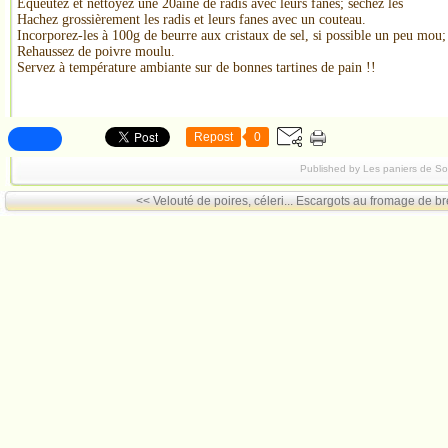
Équeutez et nettoyez une 20aine de radis avec leurs fanes; séchez les
Hachez grossièrement les radis et leurs fanes avec un couteau.
Incorporez-les à 100g de beurre aux cristaux de sel, si possible un peu mou;
Rehaussez de poivre moulu.
Servez à température ambiante sur de bonnes tartines de pain !!
Repost
0
Published by Les paniers de S
<< Velouté de poires, céleri...
Escargots au fromage de bre