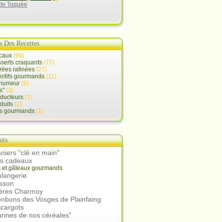
ate Toquée
s Des Recettes
ocaux
(99)
serts craquants
(77)
rées rafinées
(27)
ritifs gourmands
(11)
d'humeur
(6)
s"
(3)
oducteurs
(1)
duits
(1)
ts gourmands
(1)
its
niers "clé en main"
rs cadeaux
s et gâteaux gourmands
langerie
isson
ières Charmoy
nbons des Vosges de Plainfaing
scargots
arines de nos céréales"