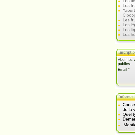
Les fl
Les f
Yaourt
Cipop
Les fr
Les l
Les lé
Les hu
Inscripti
Abonnez-vo
publiés.
Email
Informati
Consei
de la 
Quel t
Demand
Menti