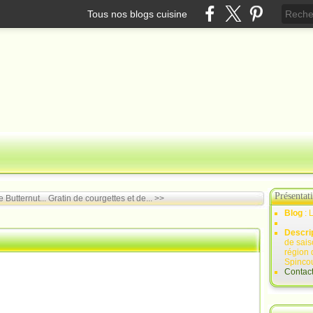
Tous nos blogs cuisine
Présentat
 Butternut...
Gratin de courgettes et de... >>
Blog
: 
Descri
de sais
région 
Spincou
Contac