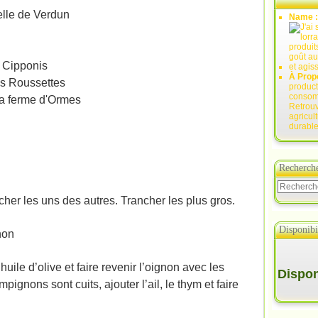
elle de Verdun
Name 
 Cipponis
À Prop
es Roussettes
product
consomm
la ferme d'Ormes
Retrouv
agricul
durable
Recherch
acher les uns des autres. Trancher les plus gros.
Disponibil
non
ile d’olive et faire revenir l’oignon avec les
Disponi
pignons sont cuits, ajouter l’ail, le thym et faire