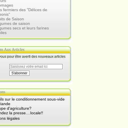
eurs
romages
s fermiers des "Délices de
ponis"
uits de Saison
égumes de saison
gumes secs et leurs farines
iles
ons Aux Articles
us pour être averti des nouveaux articles
ons
ls sur le conditionnement sous-vide
viande
ype d'agriculture?
ez la presse....locale!!
ons légales