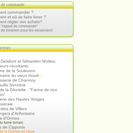
s de commande
nt commander ?
t et où se faire livrer ?
nt régler vos achats?
e "rappel de commande"
 de livraison pour les vacanciers!
cteurs
 Delafont et Sébastien Mottes,
teurs-récoltants
me de la Souleuvre
aine du vieux mouli
n
asserie de Charmoy
uille Sivrotine
e la Gloriette : "Farine de nos
es"
erie des Hautes Vosges
iseraie
rdins de Villers
rgers d'Arifontaine
ie d'Ormes
u fumé lorrain
s de Cipponis
de la Grange en Hay
e