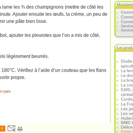
Modalité
a lame les ¾ des champignons (mettre de côté les
Comme
inute. Ajouter ensuite les œufs, la crème, un peu de
Commen
nir une pâte bien lisse.
Comme
Servic
Service
ol, ajouter les pleurotes que l’on a mis de côté,
Les produ
els légèrement beurrés.
Elodie
apicul
180°C. Vérifiez à l’aide d’un couteau que les flans
La fer
Le dom
sortir propre.
La br
La coq
EARL d
en paix
céréal
Confis
La Fra
Les ja
Les ve
Huiler
GAEC d
Délice
0
Ferme 