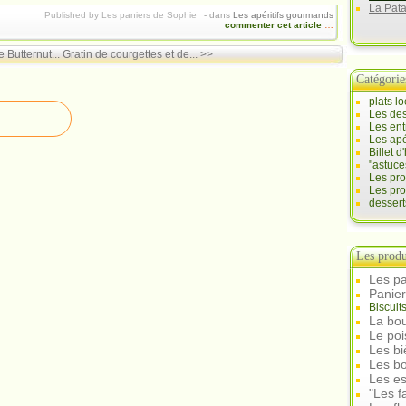
La Pat
Published by Les paniers de Sophie
-
dans
Les apéritifs gourmands
commenter cet article
…
 Butternut...
Gratin de courgettes et de... >>
Catégorie
plats l
Les des
Les ent
Les apé
Billet 
"astuce
Les pr
Les pro
desser
Les produ
Les pa
Panie
Biscuit
La bou
Le po
Les b
Les bo
Les e
"Les f