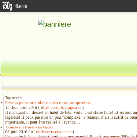
Top articles
Bavarois poires sur fondant chocolat et craquant spéculoos
13 décembre 2016 ( #
Les desserts craquants
)
Il manquait un dessert en habit de fête, voilà, c'est chose faite! Et surtout u
légèreté! Il peux paraître un peu "complexe" à réaliser, mais il suffit de bien
importante, il peut être réalisé à l'avance,...
Tiramisu aux fraises à ma façon !
08 juin 2016 ( #
Les desserts craquants
)
Une petite idée de dessert, rapide et gourmande! Pour 6 personnes 250g de fr