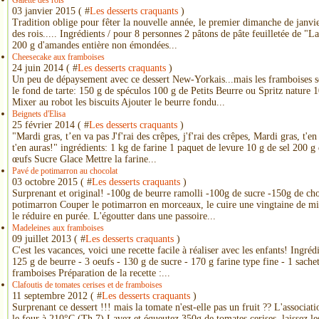
Galette des rois
03 janvier 2015 ( #
Les desserts craquants
)
Tradition oblige pour fêter la nouvelle année, le premier dimanche de janvie
des rois..... Ingrédients / pour 8 personnes 2 pâtons de pâte feuilletée de "
200 g d'amandes entière non émondées...
Cheesecake aux framboises
24 juin 2014 ( #
Les desserts craquants
)
Un peu de dépaysement avec ce dessert New-Yorkais...mais les framboises s
le fond de tarte: 150 g de spéculos 100 g de Petits Beurre ou Spritz nature 
Mixer au robot les biscuits Ajouter le beurre fondu...
Beignets d'Elisa
25 février 2014 ( #
Les desserts craquants
)
"Mardi gras, t’en va pas J'f'rai des crêpes, j'f'rai des crêpes, Mardi gras, t'en 
t'en auras!" ingrédients: 1 kg de farine 1 paquet de levure 10 g de sel 200 g
œufs Sucre Glace Mettre la farine...
Pavé de potimarron au chocolat
03 octobre 2015 ( #
Les desserts craquants
)
Surprenant et original! -100g de beurre ramolli -100g de sucre -150g de ch
potimarron Couper le potimarron en morceaux, le cuire une vingtaine de mi
le réduire en purée. L'égoutter dans une passoire...
Madeleines aux framboises
09 juillet 2013 ( #
Les desserts craquants
)
C'est les vacances, voici une recette facile à réaliser avec les enfants! Ingré
125 g de beurre - 3 oeufs - 130 g de sucre - 170 g farine type fine - 1 sache
framboises Préparation de la recette :...
Clafoutis de tomates cerises et de framboises
11 septembre 2012 ( #
Les desserts craquants
)
Surprenant ce dessert !!! mais la tomate n'est-elle pas un fruit ?? L'associati
le four à 210°C (Th 7) Lavez et équeutez 350g de tomates cerises, laissez les