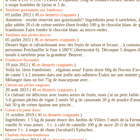
à soupe bombées de farine et 5 de...
Tartelettes gourmandes aux framboises
03 juillet 2012 ( #
Les desserts craquants
)
Attention : recette réservée aux gourmands!! Ingrédients pour 6 tartelettes, à
pâte sablée 20 cl de crème entière (bien froide) 100 g de chocolat blanc de 
framboises Faire fondre le chocolat blanc au micro-ondes...
Tartelettes tatin pêches-abricots
05 juillet 2011 ( #
Les desserts craquants
)
Dessert léger et rafraichissant avec des fruits de saison et locaux....à con
personnes Préchauffer le four à 180°C (thermostat 6). Découper 5 disques de 
moule à tartelette pour la grandeur. Beurrer...
Framboises floconnées
19 juin 2012 ( #
Les desserts craquants
)
Voilà les 1ères framboises....régalons nous! Faites dorer 60g de flocons d'av
de canne 1 à 2 minutes dans une poêle anti-adhésive Étalez sur une assiette po
Mélangez dans un bol 75g de mascarpone avec...
Clafouti aux pêches sanguines
20 août 2013 ( #
Les desserts craquants
)
Ce clafouti est délicieux avec toutes sortes de fruits, mais j'ai un petit faible
5-6 grosses pêches de vigne 2 oeufs 50 g de cassonade 20 g de poudre d'ama
lait 50 g de crème épaisse une pincée...
Gateau à la patate douce
31 octobre 2019 ( #
Les desserts craquants
)
Ingrédients: 1.5 kg de patate douce des Jardins de Villers 3 œufs de la Fer
vanille Si vous aimez : 1 c. à café de cannelle 100 g de sucre 20 cl de lait
beurre 1 c. à soupe de rhum (facultatif) Epluchez...
Charlotte chocolat-framboises
02 septembre 2014 ( #
Les desserts craquants
)