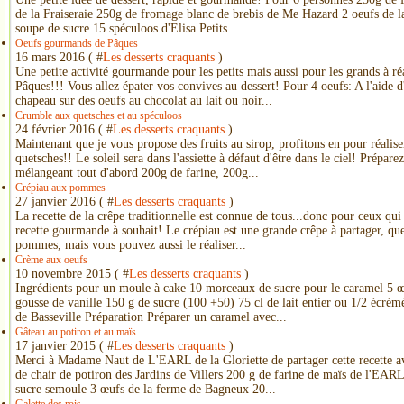
de la Fraiseraie 250g de fromage blanc de brebis de Me Hazard 2 oeufs de 
soupe de sucre 15 spéculoos d'Elisa Petits...
Oeufs gourmands de Pâques
16 mars 2016 ( #
Les desserts craquants
)
Une petite activité gourmande pour les petits mais aussi pour les grands à réa
Pâques!!! Vous allez épater vos convives au dessert! Pour 4 oeufs: A l'aide 
chapeau sur des oeufs au chocolat au lait ou noir...
Crumble aux quetsches et au spéculoos
24 février 2016 ( #
Les desserts craquants
)
Maintenant que je vous propose des fruits au sirop, profitons en pour réal
quetsches!! Le soleil sera dans l'assiette à défaut d'être dans le ciel! Prépare
mélangeant tout d'abord 200g de farine, 200g...
Crépiau aux pommes
27 janvier 2016 ( #
Les desserts craquants
)
La recette de la crêpe traditionnelle est connue de tous...donc pour ceux qui
recette gourmande à souhait! Le crépiau est une grande crêpe à partager, qu
pommes, mais vous pouvez aussi le réaliser...
Crème aux oeufs
10 novembre 2015 ( #
Les desserts craquants
)
Ingrédients pour un moule à cake 10 morceaux de sucre pour le caramel 5 
gousse de vanille 150 g de sucre (100 +50) 75 cl de lait entier ou 1/2 écr
de Basseville Préparation Préparer un caramel avec...
Gâteau au potiron et au maïs
17 janvier 2015 ( #
Les desserts craquants
)
Merci à Madame Naut de L'EARL de la Gloriette de partager cette recette av
de chair de potiron des Jardins de Villers 200 g de farine de maïs de l'EARL
sucre semoule 3 œufs de la ferme de Bagneux 20...