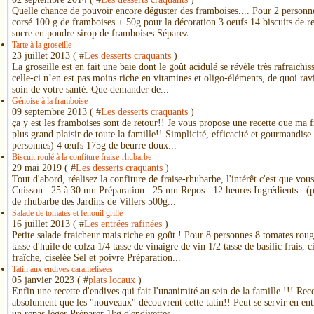
Quelle chance de pouvoir encore déguster des framboises.... Pour 2 personne
corsé 100 g de framboises + 50g pour la décoration 3 oeufs 14 biscuits de re
sucre en poudre sirop de framboises Séparez...
Tarte à la groseille
23 juillet 2013 ( #
Les desserts craquants
)
La groseille est en fait une baie dont le goût acidulé se révèle très rafraichi
celle-ci n’en est pas moins riche en vitamines et oligo-éléments, de quoi rav
soin de votre santé. Que demander de...
Génoise à la framboise
09 septembre 2013 ( #
Les desserts craquants
)
ça y est les framboises sont de retour!! Je vous propose une recette que ma f
plus grand plaisir de toute la famille!! Simplicité, efficacité et gourmandise
personnes) 4 œufs 175g de beurre doux...
Biscuit roulé à la confiture fraise-rhubarbe
29 mai 2019 ( #
Les desserts craquants
)
Tout d'abord, réalisez la confiture de fraise-rhubarbe, l'intérêt c'est que vou
Cuisson : 25 à 30 mn Préparation : 25 mn Repos : 12 heures Ingrédients : (
de rhubarbe des Jardins de Villers 500g...
Salade de tomates et fenouil grillé
16 juillet 2013 ( #
Les entrées rafinées
)
Petite salade fraicheur mais riche en goût ! Pour 8 personnes 8 tomates roug
tasse d'huile de colza 1/4 tasse de vinaigre de vin 1/2 tasse de basilic frais, c
fraîche, ciselée Sel et poivre Préparation...
Tatin aux endives caramélisées
05 janvier 2023 ( #
plats locaux
)
Enfin une recette d'endives qui fait l'unanimité au sein de la famille !!! Rece
absolument que les "nouveaux" découvrent cette tatin!! Peut se servir en ent
un repas léger Préparer 1kg d'endivettes...