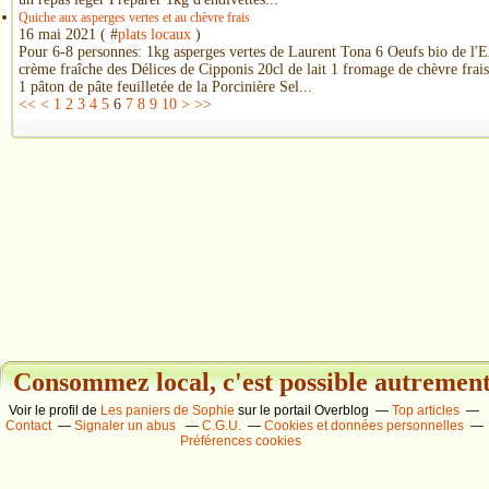
Quiche aux asperges vertes et au chèvre frais
16 mai 2021 ( #
plats locaux
)
Pour 6-8 personnes: 1kg asperges vertes de Laurent Tona 6 Oeufs bio de l'
crème fraîche des Délices de Cipponis 20cl de lait 1 fromage de chèvre frai
1 pâton de pâte feuilletée de la Porcinière Sel...
<<
<
1
2
3
4
5
6
7
8
9
10
>
>>
Consommez local, c'est possible autrement.
Voir le profil de
Les paniers de Sophie
sur le portail Overblog
Top articles
Contact
Signaler un abus
C.G.U.
Cookies et données personnelles
Préférences cookies