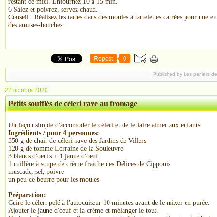
restant de miel. Enfournez 10 à 15 min.
6 Salez et poivrez, servez chaud.
Conseil : Réalisez les tartes dans des moules à tartelettes carrées pour une 
des amuses-bouches.
Repost
0
Published by Les paniers d
22 octobre 2020
Petits soufflés de céleri rave au fromage
Un façon simple d'accomoder le céleri et de le faire aimer aux enfants!
Ingrédients / pour
4
personnes:
350 g de chair de céleri-rave des Jardins de Villers
120 g de tomme Lorraine de la Souleuvre
3 blancs d'oeufs + 1 jaune d'oeuf
1 cuillère à soupe de crème fraiche des Délices de Cipponis
muscade, sel, poivre
un peu de beurre pour les moules
Préparation:
Cuire le céleri pelé à l'autocuiseur 10 minutes avant de le mixer en purée.
Ajouter le jaune d'oeuf et la crème et mélanger le tout.