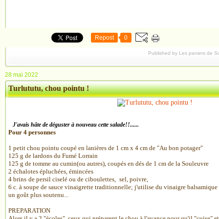
Repost
0
Published by Les paniers de S
28 mai 2022
Turlututu, chou pointu !
J'avais hâte de déguster à nouveau cette salade!!......
Pour 4 personnes
1 petit chou pointu
coupé en lani
ères de 1 cm x 4 cm de "Au bon potager"
125 g de lardons du Fumé Lorrain
125 g de tomme au cumin(ou autres), coupés en dés de 1 cm de la Souleuvre
2 échalotes épluchées, émincées
4 brins
de persil ciselé ou de ciboulettes,
sel, poivre,
6 c. à soupe de sauce vinaigrette traditionnelle; j'utilise du vinaigre balsamique
un goût plus soutenu...
PREPARATION
Alors il y a 2 "écoles", ceux qui préparent le chou à l'avance pour qu'il "cuise" et