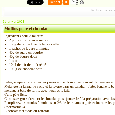
Repost
0
Published by Les p
21 janvier 2021
Muffins poire et chocolat
Ingrédients pour
8
muffins
2 poires Conférence mûres
150g de farine fine de la Gloriette
1 sachet de levure chimique
40g de sucre en poudre
40g de beurre doux
1 œuf
10 cl de lait demi-écrémé
100 g de chocolat noir
Pelez, épépinez et coupez les poires en petits morceaux avant de réservez au 
Mélangez la farine, le sucre et la levure dans un saladier. Faites fondre le b
mélange à base de farine avec l'œuf et le lait. Fouett
d'une pâte lisse.
Concassez
grossièrement le chocolat puis ajoutez-le à la préparation avec le
Remplissez les moules à muffins au 2/3 de leur hauteur puis enfournez-les
(thermostat 6).
A consommer tiède ou refroidi