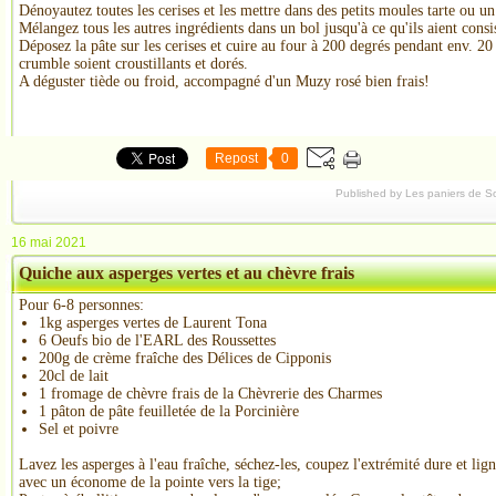
Dénoyautez toutes les cerises et les mettre dans des petits moules tarte ou u
Mélangez tous les autres ingrédients dans un bol jusqu'à ce qu'ils aient cons
Déposez la pâte sur les cerises et cuire au four à 200 degrés pendant env. 20
crumble soient croustillants et dorés.
A déguster tiède ou froid, accompagné d'un Muzy rosé bien frais!
Repost
0
Published by Les paniers de S
16 mai 2021
Quiche aux asperges vertes et au chèvre frais
Pour 6-8 personnes:
1kg asperges vertes de Laurent Tona
6 Oeufs bio de l'EARL des Roussettes
200g de crème fraîche des Délices de Cipponis
20cl de lait
1 fromage de chèvre frais de la Chèvrerie des Charmes
1 pâton de pâte feuilletée de la Porcinière
Sel et poivre
Lavez les asperges à l'eau fraîche, séchez-les, coupez l'extrémité dure et lign
avec un économe de la pointe vers la tige;