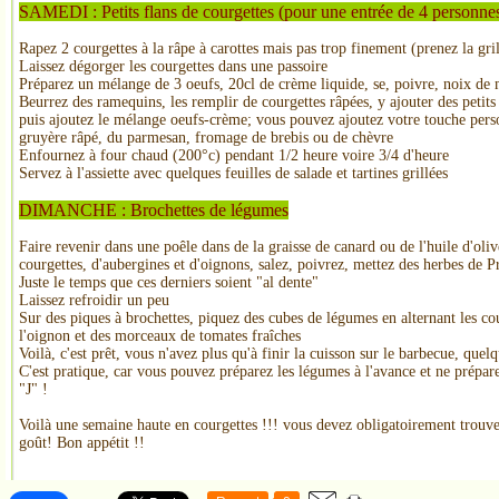
SAMEDI : Petits flans de courgettes (pour une entrée de 4 personne
Rapez 2 courgettes à la râpe à carottes mais pas trop finement (prenez la gril
Laissez dégorger les courgettes dans une passoire
Préparez un mélange de 3 oeufs, 20cl de crème liquide, se, poivre, noix de
Beurrez des ramequins, les remplir de courgettes râpées, y ajouter des peti
puis ajoutez le mélange oeufs-crème; vous pouvez ajoutez votre touche pers
gruyère râpé, du parmesan, fromage de brebis ou de chèvre
Enfournez à four chaud (200°c) pendant 1/2 heure voire 3/4 d'heure
Servez à l'assiette avec quelques feuilles de salade et tartines grillées
DIMANCHE : Brochettes de légumes
Faire revenir dans une poêle dans de la graisse de canard ou de l'huile d'oli
courgettes, d'aubergines et d'oignons, salez, poivrez, mettez des herbes de 
Juste le temps que ces derniers soient "al dente"
Laissez refroidir un peu
Sur des piques à brochettes, piquez des cubes de légumes en alternant les cou
l'oignon et des morceaux de tomates fraîches
Voilà, c'est prêt, vous n'avez plus qu'à finir la cuisson sur le barbecue, quel
C'est pratique, car vous pouvez préparez les légumes à l'avance et ne prépare
"J" !
Voilà une semaine haute en courgettes !!! vous devez obligatoirement trouve
goût! Bon appétit !!