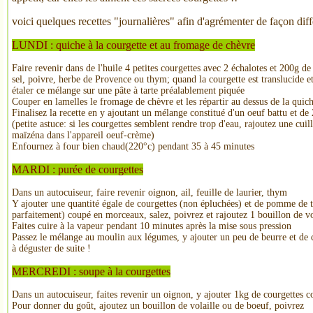
voici quelques recettes "journalières" afin d'agrémenter de façon diff
LUNDI : quiche à la courgette et au fromage de chèvre
Faire revenir dans de l'huile 4 petites courgettes avec 2 échalotes et 200g de 
sel, poivre, herbe de Provence ou thym; quand la courgette est translucide
étaler ce mélange sur une pâte à tarte préalablement piquée
Couper en lamelles le fromage de chèvre et les répartir au dessus de la quic
Finalisez la recette en y ajoutant un mélange constitué d'un oeuf battu et de
(petite astuce: si les courgettes semblent rendre trop d'eau, rajoutez une cuil
maïzéna dans l'appareil oeuf-crème)
Enfournez à four bien chaud(220°c) pendant 35 à 45 minutes
MARDI : purée de courgettes
Dans un autocuiseur, faire revenir oignon, ail, feuille de laurier, thym
Y ajouter une quantité égale de courgettes (non épluchées) et de pomme de 
parfaitement) coupé en morceaux, salez, poivrez et rajoutez 1 bouillon de vo
Faites cuire à la vapeur pendant 10 minutes après la mise sous pression
Passez le mélange au moulin aux légumes, y ajouter un peu de beurre et de 
à déguster de suite !
MERCREDI : soupe à la courgettes
Dans un autocuiseur, faites revenir un oignon, y ajouter 1kg de courgettes
Pour donner du goût, ajoutez un bouillon de volaille ou de boeuf, poivrez