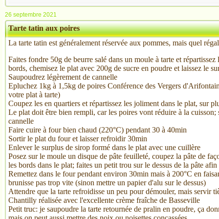
26 septembre 2021
Tarte tatin aux poires
La tarte tatin est généralement réservée aux pommes, mais quel régal
Faites fondre 50g de beurre salé dans un moule à tarte et répartissez l
bords, chemisez le plat avec 200g de sucre en poudre et laissez le su
Saupoudrez légèrement de cannelle
Epluchez 1kg à 1,5kg de poires Conférence des Vergers d'Arifontaine
votre plat à tarte)
Coupez les en quartiers et répartissez les joliment dans le plat, sur pl
Le plat doit être bien rempli, car les poires vont réduire à la cuisso
cannelle
Faire cuire à four bien chaud (220°C) pendant 30 à 40min
Sortir le plat du four et laisser refroidir 30min
Enlever le surplus de sirop formé dans le plat avec une cuillère
Posez sur le moule un disque de pâte feuilleté, coupez la pâte de faç
les bords dans le plat; faites un petit trou sur le dessus de la pâte afi
Remettez dans le four pendant environ 30min mais à 200°C en faisant
brunisse pas trop vite (sinon mettre un papier d'alu sur le dessus)
Attendre que la tarte refroidisse un peu pour démouler, mais servir t
Chantilly réalisée avec l'excellente crème fraîche de Basseville
Petit truc: je saupoudre la tarte retournée de pralin en poudre, ça don
mais on peut aussi mettre des noix ou noisettes concassées