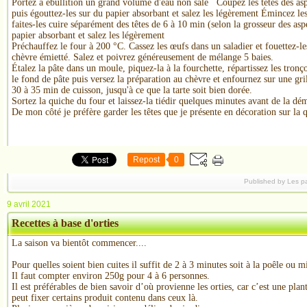
Portez à ébullition un grand volume d'eau non salé Coupez les têtes des asp
puis égouttez-les sur du papier absorbant et salez les légèrement Émincez les 
faites-les cuire séparément des têtes de 6 à 10 min (selon la grosseur des asp
papier absorbant et salez les légèrement
Préchauffez le four à 200 °C. Cassez les œufs dans un saladier et fouettez-les
chèvre émietté. Salez et poivrez généreusement de mélange 5 baies.
Étalez la pâte dans un moule, piquez-la à la fourchette, répartissez les tronço
le fond de pâte puis versez la préparation au chèvre et enfournez sur une gri
30 à 35 min de cuisson, jusqu'à ce que la tarte soit bien dorée.
Sortez la quiche du four et laissez-la tiédir quelques minutes avant de la dé
De mon côté je préfère garder les têtes que je présente en décoration sur la 
Repost
0
Published by Les p
9 avril 2021
Recettes à base d'orties
La saison va bientôt commencer....
Pour quelles soient bien cuites il suffit de 2 à 3 minutes soit à la poêle ou 
Il faut compter environ 250g pour 4 à 6 personnes.
Il est préférables de bien savoir d’où provienne les orties, car c’est une plan
peut fixer certains produit contenu dans ceux là.