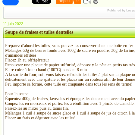
Repost
0
Published by Les p
11 juin 2022
Soupe de fraises et tuiles dentelles
Préparez d'abord les tuiles, vous pouvez les conserver dans une boite en fer
Mélangez 60g de beurre fondu avec 100g de sucre en poudre, 30g de farine, 5
d'amandes effilées
Placez 1h au réfrigérateur
Recouvrez une plaque de papier sulfurisé, déposez y la pâte en petits tas très
Faire cuire à four chaud (180°C) pendant 8 min
A la sortie du four, soit vous laissez refroidir les tuiles à plat sur la plaque 
délicatement avec une spatule et les placez sur un rouleau afin de leur donn
Peu importe sa forme, cette tuile est craquante dans tous les sens du terme!
Pour la soupe:
Équeutez 400g de fraises; lavez-les et épongez-les doucement avec du papie
Coupez-les en morceaux et portez-les à ébullition avec 1 pincée de cannelle.
Passez-les au mixer puis au tamis fin.
Mélangez 1 cuil à soupe de sucre glace et 1 cuil à soupe de jus de citron à la
Placez au frais et déguster avec les tuiles!