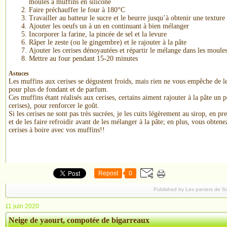
moules à muffins en silicone
Faire préchauffer le four à 180°C
Travailler au batteur le sucre et le beurre jusqu’à obtenir une textur
Ajouter les oeufs un à un en continuant à bien mélanger
Incorporer la farine, la pincée de sel et la levure
Râper le zeste (ou le gingembre) et le rajouter à la pâte
Ajouter les cerises dénoyautées et répartir le mélange dans les moule
Mettre au four pendant 15-20 minutes
Astuces
Les muffins aux cerises se dégustent froids, mais rien ne vous empêche de le
pour plus de fondant et de parfum.
Ces muffins étant réalisés aux cerises, certains aiment rajouter à la pâte un 
cerises), pour renforcer le goût.
Si les cerises ne sont pas très sucrées, je les cuits légèrement au sirop, en pr
et de les faire refroidir avant de les mélanger à la pâte; en plus, vous obten
cerises à boire avec vos muffins!!
Repost
0
Published by Les paniers de S
11 juin 2020
Neige de yaourt, compotée de bigarreaux