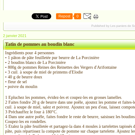
Repost
0
Published by Les paniers de S
2 janvier 2021
Tatin de pommes au boudin blanc
Ingrédients pour
4
personnes
• 1 pâton de pâte feuilletée pur beurre de La Porcinière
• 2 boudins blancs de La Porcinière
• 800g de pommes Reines des Reinettes des Vergers d'Arifontaine
• 3 cuil. à soupe de miel de printems d'Elodie
• 40 g de beurre doux
• fleur de sel
• poivre du moulin
1 Epluchez les pommes, évidez-les et coupez-les en grosses lamelles.
2 Faites fondre 20 g de beurre dans une poêle, ajoutez les pomme et faites-l
cuil. à soupe de miel, salez et poivrez. Ajoutez un peu d'eau, laissez compo
3 Préchauffez le four à 180°C.
4 Dans une autre poêle, faites fondre le reste de beurre, saisissez les boudin
Coupez-les en rondelles.
5 Etalez la pâte feuilletée et partagez-la dans 4 moules à tartelettes tapissés
pâte, puis répartissez la compote de pomme sur chaque tartelette. Ajoutez les