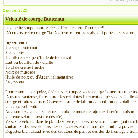
Published by Les p
2 janvier 2022
Velouté de courge Butternut
Une petite soupe pour se réchauffer... ça sent l'automne!!
Découvrez cette courge "la Doubeurre" ,en français, qui porte bien son nom.
Ingrédients:
1 courge butternut
2 échalotes
1
cuillère à soupe
d'huile de tournesol
Lait ou bouillon de volaille
15 cl de crème fraiche
Noix de muscade
Huile de noix ou d'Argan (alimentaire)
Sel, poivre
Pour commencer, pelez, épépinez et coupez votre courge butternut en
petit
Dans une
sauteuse, faites dorer les échalotes finement coupées dans l'huile d
courge et faites-la suer. Couvrez ensuite de lait ou de bouillon de volaille et
la courge soit cuite.
Assaisonnez avec du sel et de la
noix de muscade
, ajoutez la crème puis mix
la crème selon la texture désirée).
Versez le velouté dans le plat de service, déposez dessus quelques gouttes d'h
souhaitez, décorez de noisettes concassées et d'un tour de moulin à poivre.
Dégustez bien chaud avec des croûtons de pain et des dés de fromage à trem