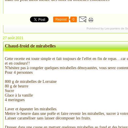
Repost
0
Published by Les paniers de S
27 août 2021
Chaud-froid de mirabelles
Cette recette est toute simple et fait toujours de l'effet en fin de repas....car 
et en couleurs!!
N'hésitez pas à congeler quelques mirabelles dénoyautées, vous serez content 
Pour 4 personnes
800 g de mirabelles de Lorraine
80 g de beurre
Sucre
Glace à la vanille
4 meringues
Laver et équeuter les mirabelles.
Mettre le beurre dans une poêle et faire revenir les mirabelles, sucrer à vot
Laisser caraméliser sans laisser décomposer les fruits.
Dresser dans une coupe en mettant quelques mirabelles au fond et des brisu