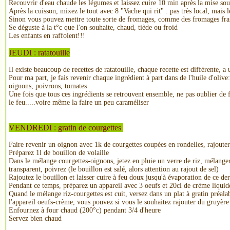
Recouvrir d'eau chaude les légumes et laissez cuire 10 min après la mise sou
Après la cuisson, mixez le tout avec 8 "Vache qui rit" : pas très local, mais l
Sinon vous pouvez mettre toute sorte de fromages, comme des fromages frais
Se déguste à la t°c que l'on souhaite, chaud, tiède ou froid
Les enfants en raffolent!!!
JEUDI : ratatouille
Il existe beaucoup de recettes de ratatouille, chaque recette est différente, a u
Pour ma part, je fais revenir chaque ingrédient à part dans de l'huile d'olive
oignons, poivrons, tomates
Une fois que tous ces ingrédients se retrouvent ensemble, ne pas oublier de fa
le feu.....voire même la faire un peu caraméliser
VENDREDI : gratin de courgettes
Faire revenir un oignon avec 1k de courgettes coupées en rondelles, rajouter
Préparez 1l de bouillon de volaille
Dans le mélange courgettes-oignons, jetez en pluie un verre de riz, mélanger
transparent, poivrez (le bouillon est salé, alors attention au rajout de sel)
Rajoutez le bouillon et laisser cuire à feu doux jusqu'à évaporation de ce der
Pendant ce temps, préparez un appareil avec 3 oeufs et 20cl de crème liquid
Quand le mélange riz-courgettes est cuit, versez dans un plat à gratin préala
l'appareil oeufs-crème, vous pouvez si vous le souhaitez rajouter du gruyère
Enfournez à four chaud (200°c) pendant 3/4 d'heure
Servez bien chaud