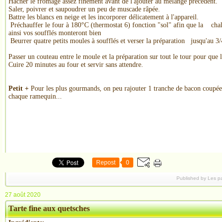
Hacher
le fromage assez finement avant de l'ajouter au mélange précédent.
Saler, poivrer et saupoudrer un peu de muscade râpée.
Battre les blancs en neige et les incorporer délicatement à l'appareil.
Préchauffer le four à 180°C (thermostat 6) fonction "sol" afin que la chal
ainsi vos soufflés monteront bien
Beurrer quatre petits moules à soufflés et verser la préparation jusqu'au 3/
Passer un couteau entre le moule et la préparation sur tout le tour pour que 
Cuire 20 minutes au four et servir sans attendre.
Petit +
Pour les plus gourmands, on peu rajouter 1 tranche de bacon coupée
chaque ramequin...
Repost
0
Published by Les p
27 août 2020
Tarte fine aux quetsches