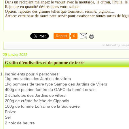
Dans un récipient mélangez le yaourt avec la moutarde, le citron, l'huile, le 
Rajoutez en quantité désirée dans votre salade
Option: rajouter des graines telles que tournesol, sésame, pignon,....
Astuce: cette base de sauce peut servir pour assaisonner toutes sortes de lég
Repost
0
Published by Les p
20 janvier 2022
Gratin d'endivettes et de pomme de terre
ingrédients pour 4 personnes:
1kg
endivettes des Jardins de villers
1kg pommes de terre type Samba des Jardins de Villers
400g de poitrine fumée du GAEC du fumé Lorrain
2
échalotes des Jardins de villers
200g
de crème fraîche de Cipponis
100g de tomme Lorraine de la Souleuvre
Poivre
Sel
2
noix de beurre