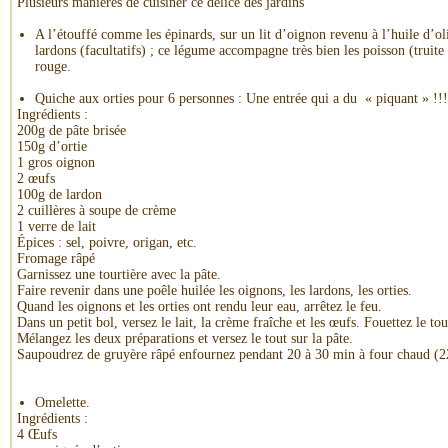
Plusieurs manières de cuisiner ce délice des jardins
A l’étouffé comme les épinards, sur un lit d’oignon revenu à l’huile d’ol
lardons (facultatifs) ; ce légume accompagne très bien les poisson (truite 
rouge.
Quiche aux orties pour 6 personnes : Une entrée qui a du « piquant » !!!
Ingrédients :
200g de pâte brisée
150g d’ortie
1 gros oignon
2 œufs
100g de lardon
2 cuillères à soupe de crème
1 verre de lait
Épices : sel, poivre, origan, etc.
Fromage râpé
Garnissez une tourtière avec la pâte.
Faire revenir dans une poêle huilée les oignons, les lardons, les orties.
Quand les oignons et les orties ont rendu leur eau, arrêtez le feu.
Dans un petit bol, versez le lait, la crème fraîche et les œufs. Fouettez le tou
Mélangez les deux préparations et versez le tout sur la pâte.
Saupoudrez de gruyère râpé enfournez pendant 20 à 30 min à four chaud (22
Omelette.
Ingrédients :
4 Œufs