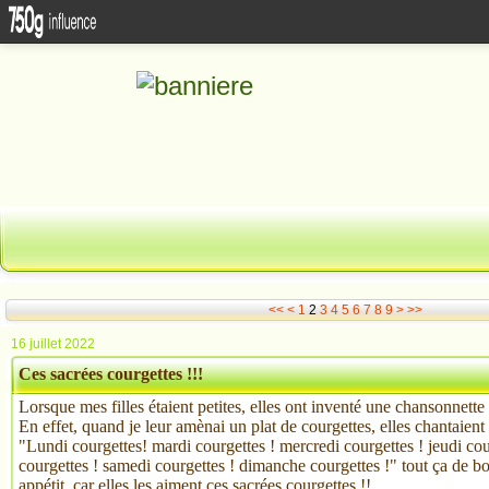
<<
<
1
2
3
4
5
6
7
8
9
>
>>
16 juillet 2022
Ces sacrées courgettes !!!
Lorsque mes filles étaient petites, elles ont inventé une chansonnette 
En effet, quand je leur amènai un plat de courgettes, elles chantaient à
"Lundi courgettes! mardi courgettes ! mercredi courgettes ! jeudi cou
courgettes ! samedi courgettes ! dimanche courgettes !" tout ça de 
appétit, car elles les aiment ces sacrées courgettes !!