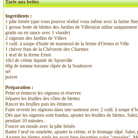
Tarte aux bettes
Ingrédients :
1 pâte brisée (que vous pouvez réalisé vous même avec la farine fine 
1 grosse botte de blettes des Jardins de Villers(on utilise uniquement l
gratin ou en sauce avec 1 viande)
2 oignons des Jardins de Villers
3 cuill. à soupe d'huile de tournesol de la ferme d'Ormes et Ville
1 chèvre frais de la Chèvrerie des Charmes
1 œuf de la ferme Ernst
10cl de crème liquide de Sponville
60g de tomme lorraine râpée de la Souleuvre
sel
poivre
Préparation :
Peler et émincer les oignons et réserver.
Séparer les feuilles des côtes de blettes
Rincer les feuilles puis les émincer.
Faire revenir les oignons dans une sauteuse avec 2 cuill. à soupe d’hu
Dès que les oignons sont fondus, ajouter les feuilles de blettes. Saler,
pendant 10 minutes.
Foncer un moule avec la pâte brisée.
Battre l’œuf en omelette, ajouter la crème, et le fromage râpé. Saler,
Ajouter les blettes après les avoir bien égouttées voire "pressées". M