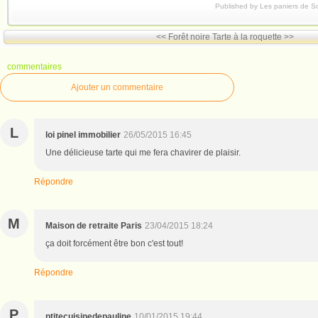
Published by Les paniers de S
<< Forêt noire
Tarte à la roquette >>
commentaires
Ajouter un commentaire
L
loi pinel immobilier
26/05/2015 16:45
Une délicieuse tarte qui me fera chavirer de plaisir.
Répondre
M
Maison de retraite Paris
23/04/2015 18:24
ça doit forcément être bon c'est tout!
Répondre
P
ptitecuisinedepauline
10/01/2015 19:44