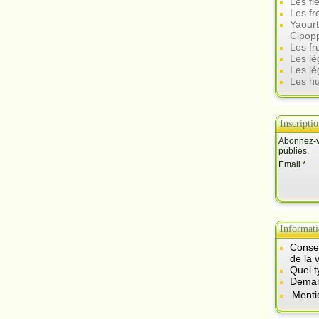
Les fl
Les f
Yaourt
Cipop
Les fr
Les l
Les lé
Les hu
Inscripti
Abonnez-vo
publiés.
Email
Informati
Consei
de la 
Quel t
Demand
Menti