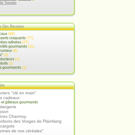
ate Toquée
s Des Recettes
ocaux
(99)
serts craquants
(77)
rées rafinées
(27)
ritifs gourmands
(11)
d'humeur
(6)
s"
(3)
oducteurs
(1)
duits
(1)
ts gourmands
(1)
its
niers "clé en main"
rs cadeaux
s et gâteaux gourmands
langerie
isson
ières Charmoy
nbons des Vosges de Plainfaing
scargots
arines de nos céréales"