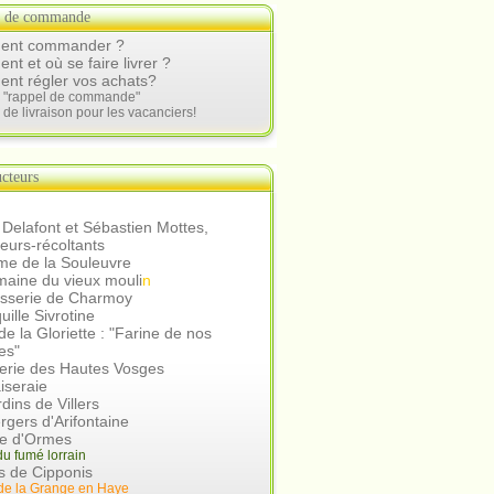
s de commande
nt commander ?
t et où se faire livrer ?
nt régler vos achats?
e "rappel de commande"
 de livraison pour les vacanciers!
cteurs
 Delafont et Sébastien Mottes,
teurs-récoltants
me de la Souleuvre
aine du vieux mouli
n
asserie de Charmoy
uille Sivrotine
e la Gloriette : "Farine de nos
es"
erie des Hautes Vosges
iseraie
rdins de Villers
rgers d'Arifontaine
ie d'Ormes
u fumé lorrain
s de Cipponis
de la Grange en Hay
e