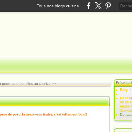
Tous nos blogs cuisine
Présentat
r gourmand
Lentilles au chorizo >>
Blog
: 
Descri
de sais
région 
Spincou
 joue de porc, laissez-vous tenter, c'est tellement bon!!
Contac