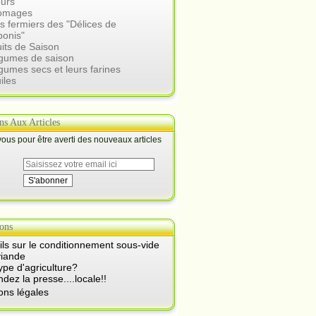
eurs
romages
s fermiers des "Délices de
ponis"
uits de Saison
égumes de saison
gumes secs et leurs farines
iles
ons Aux Articles
us pour être averti des nouveaux articles
ons
ls sur le conditionnement sous-vide
viande
ype d'agriculture?
ez la presse....locale!!
ons légales