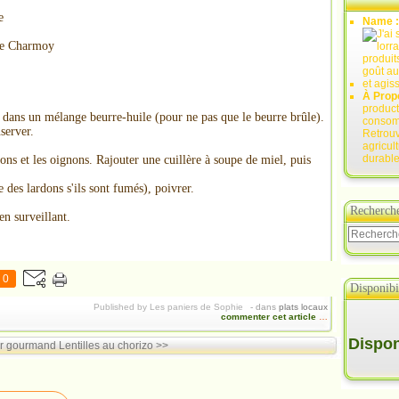
e
Name 
 de Charmoy
À Prop
product
ir dans un mélange beurre-huile (pour ne pas que le beurre brûle).
consomm
nserver.
Retrouv
agricul
durable
ons et les oignons. Rajouter une cuillère à soupe de miel, puis
e des lardons s'ils sont fumés), poivrer.
Recherch
en surveillant.
0
Disponibil
Published by Les paniers de Sophie
-
dans
plats locaux
commenter cet article
…
Disponi
r gourmand
Lentilles au chorizo >>