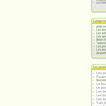
La Pat
Catégorie
plats l
Les des
Les ent
Les apé
Billet 
"astuce
Les pr
Les pro
desser
Les produ
Les pa
Panie
Biscuit
La bou
Le po
Les b
Les bo
Les e
"Les f