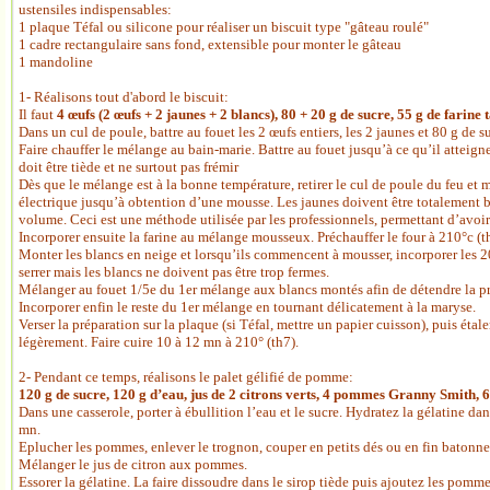
ustensiles indispensables:
1 plaque Téfal ou silicone pour réaliser un biscuit type "gâteau roulé"
1 cadre rectangulaire sans fond, extensible pour monter le gâteau
1 mandoline
1- Réalisons tout d'abord le biscuit:
Il faut
4 œufs (2 œufs + 2 jaunes + 2 blancs), 80 + 20 g de sucre, 55 g de farine 
Dans un cul de poule, battre au fouet les 2 œufs entiers, les 2 jaunes et 80 g de s
Faire chauffer le mélange au bain-marie. Battre au fouet jusqu’à ce qu’il atteign
doit être tiède et ne surtout pas frémir
Dès que le mélange est à la bonne température, retirer le cul de poule du feu et 
électrique jusqu’à obtention d’une mousse. Les jaunes doivent être totalement bl
volume. Ceci est une méthode utilisée par les professionnels, permettant d’avo
Incorporer ensuite la farine au mélange mousseux. Préchauffer le four à 210°c (t
Monter les blancs en neige et lorsqu’ils commencent à mousser, incorporer les 20
serrer mais les blancs ne doivent pas être trop fermes.
Mélanger au fouet 1/5e du 1er mélange aux blancs montés afin de détendre la pr
Incorporer enfin le reste du 1er mélange en tournant délicatement à la maryse.
Verser la préparation sur la plaque (si Téfal, mettre un papier cuisson), puis étal
légèrement. Faire cuire 10 à 12 mn à 210° (th7).
2- Pendant ce temps, réalisons le palet gélifié de pomme:
120 g de sucre, 120 g d’eau,
jus de 2 citrons verts, 4 p
ommes Granny Smith, 6 g 
Dans une casserole, porter à ébullition l’eau et le sucre. Hydratez la gélatine da
mn.
Eplucher les pommes, enlever le trognon, couper en petits dés ou en fin batonn
Mélanger le jus de citron aux pommes.
Essorer la gélatine. La faire dissoudre dans le sirop tiède puis ajoutez les pomme