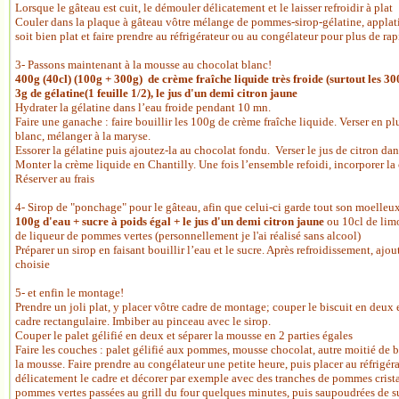
Lorsque le gâteau est cuit, le démouler délicatement et le laisser refroidir à plat
Couler dans la plaque à gâteau vôtre mélange de pommes-sirop-gélatine, applatis
soit bien plat et faire prendre au réfrigérateur ou au congélateur pour plus de rap
3- Passons maintenant à la mousse au chocolat blanc!
400g (40cl) (100g + 300g) de crème fraîche liquide très froide (surtout les 30
3g de gélatine(1 feuille 1/2), le jus d'un demi citron jaune
Hydrater la gélatine dans l’eau froide pendant 10 mn.
Faire une ganache : faire bouillir les 100g de crème fraîche liquide. Verser en plu
blanc, mélanger à la maryse.
Essorer la gélatine puis ajoutez-la au chocolat fondu. Verser le jus de citron dan
Monter la crème liquide en Chantilly. Une fois l’ensemble refoidi, incorporer la
Réserver au frais
4- Sirop de "ponchage" pour le gâteau, afin que celui-ci garde tout son moelleu
100g d'eau + sucre à poids égal + le jus d'un demi citron jaune
ou 10cl de lim
de liqueur de pommes vertes (personnellement je l'ai réalisé sans alcool)
Préparer un sirop en faisant bouillir l’eau et le sucre. Après refroidissement, ajou
choisie
5- et enfin le montage!
Prendre un joli plat, y placer vôtre cadre de montage; couper le biscuit en deux 
cadre rectangulaire. Imbiber au pinceau avec le sirop.
Couper le palet gélifié en deux et séparer la mousse en 2 parties égales
Faire les couches : palet gélifié aux pommes, mousse chocolat, autre moitié de bi
la mousse. Faire prendre au congélateur une petite heure, puis placer au réfrigérat
délicatement le cadre et décorer par exemple avec des tranches de pommes cristal
pommes vertes passées au grill du four quelques minutes, puis saupoudrées de s