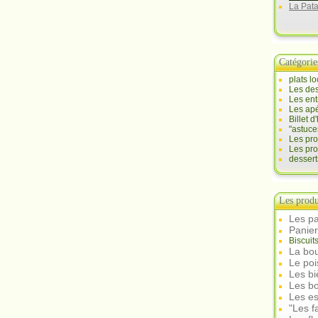
La Pat
Catégorie
plats l
Les des
Les ent
Les apé
Billet 
"astuce
Les pr
Les pro
desser
Les produ
Les pa
Panie
Biscuit
La bou
Le po
Les b
Les bo
Les e
"Les f