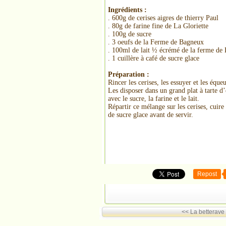
Ingrédients :
. 600g de cerises aigres de thierry Paul
. 80g de farine fine de La Gloriette
. 100g de sucre
. 3 oeufs de la Ferme de Bagneux
. 100ml de lait ½ écrémé de la ferme de 
. 1 cuillère à café de sucre glace
Préparation :
Rincer les cerises, les essuyer et les équ
Les disposer dans un grand plat à tarte 
avec le sucre, la farine et le lait.
Répartir ce mélange sur les cerises, cuir
de sucre glace avant de servir.
Repost
<< La betterave 