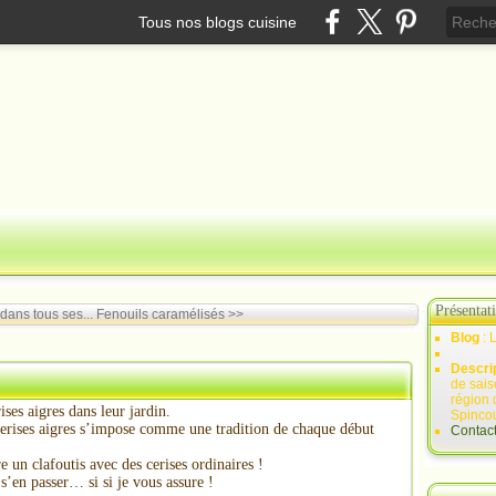
Tous nos blogs cuisine
Présentat
dans tous ses...
Fenouils caramélisés >>
Blog
: 
Descri
de sais
région 
ses aigres dans leur jardin.
Spincou
 cerises aigres s’impose comme une tradition de chaque début
Contac
re un clafoutis avec des cerises ordinaires !
s’en passer… si si je vous assure !