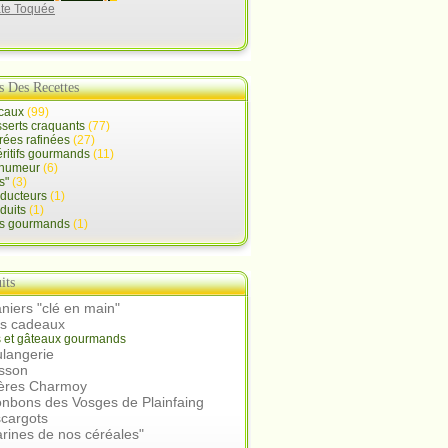
ate Toquée
s Des Recettes
ocaux
(99)
serts craquants
(77)
rées rafinées
(27)
ritifs gourmands
(11)
d'humeur
(6)
s"
(3)
oducteurs
(1)
duits
(1)
ts gourmands
(1)
its
niers "clé en main"
rs cadeaux
s et gâteaux gourmands
langerie
isson
ières Charmoy
nbons des Vosges de Plainfaing
scargots
arines de nos céréales"