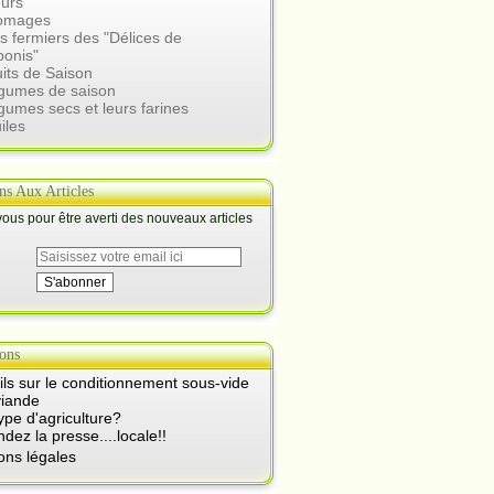
eurs
romages
s fermiers des "Délices de
ponis"
uits de Saison
égumes de saison
gumes secs et leurs farines
iles
ons Aux Articles
us pour être averti des nouveaux articles
ons
ls sur le conditionnement sous-vide
viande
ype d'agriculture?
ez la presse....locale!!
ons légales