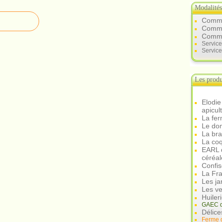
Modalité
Comme
Commen
Comme
Servic
Service
Les produ
Elodie
apicul
La fer
Le dom
La br
La coq
EARL d
céréal
Confis
La Fra
Les ja
Les ve
Huiler
GAEC d
Délice
Ferme 