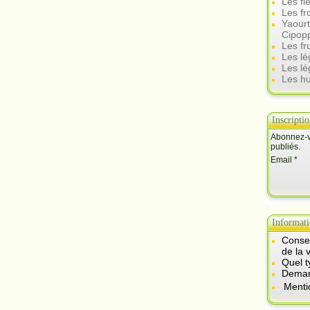
Les fl
Les f
Yaourt
Cipop
Les fr
Les l
Les lé
Les hu
Inscripti
Abonnez-vo
publiés.
Email
Informati
Consei
de la 
Quel t
Demand
Menti