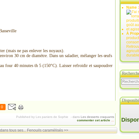
Name 
Basseville
À Prop
product
consomm
Retrouv
euter (mais ne pas enlever les noyaux).
agricul
durable
d’environ 30 cm de diamètre. Dans un saladier, mélanger les œufs
e au four 40 minutes th 5 (150°C). Laisser refroidir et saupoudrer
Recherch
Disponibil
0
Published by Les paniers de Sophie
-
dans
Les desserts craquants
Disponi
commenter cet article
…
dans tous ses...
Fenouils caramélisés >>