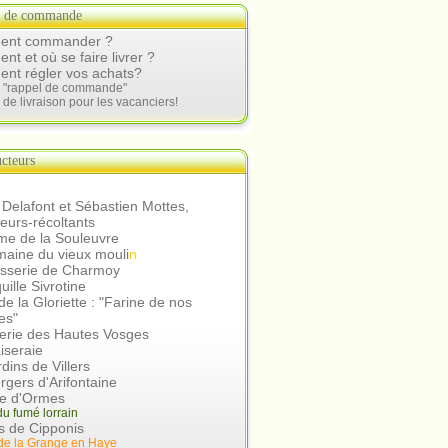
s de commande
nt commander ?
t et où se faire livrer ?
nt régler vos achats?
e "rappel de commande"
 de livraison pour les vacanciers!
cteurs
 Delafont et Sébastien Mottes,
teurs-récoltants
me de la Souleuvre
aine du vieux mouli
n
asserie de Charmoy
uille Sivrotine
e la Gloriette : "Farine de nos
es"
erie des Hautes Vosges
iseraie
rdins de Villers
rgers d'Arifontaine
ie d'Ormes
u fumé lorrain
s de Cipponis
de la Grange en Hay
e