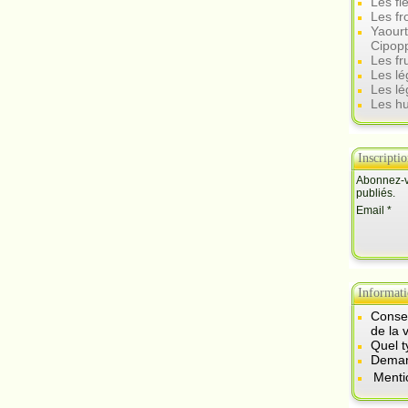
Les fl
Les f
Yaourt
Cipop
Les fr
Les l
Les lé
Les hu
Inscripti
Abonnez-vo
publiés.
Email
Informati
Consei
de la 
Quel t
Demand
Menti