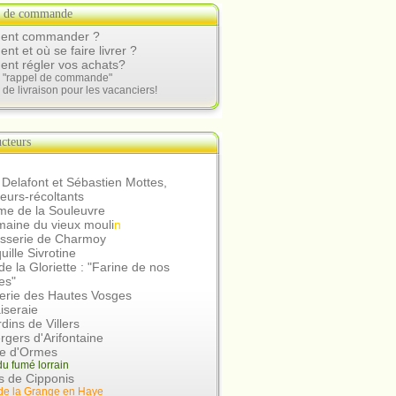
s de commande
nt commander ?
t et où se faire livrer ?
nt régler vos achats?
e "rappel de commande"
 de livraison pour les vacanciers!
cteurs
 Delafont et Sébastien Mottes,
teurs-récoltants
me de la Souleuvre
aine du vieux mouli
n
asserie de Charmoy
uille Sivrotine
e la Gloriette : "Farine de nos
es"
erie des Hautes Vosges
iseraie
rdins de Villers
rgers d'Arifontaine
ie d'Ormes
u fumé lorrain
s de Cipponis
de la Grange en Hay
e