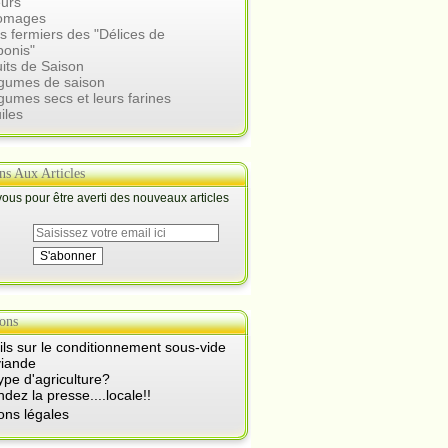
eurs
romages
s fermiers des "Délices de
ponis"
uits de Saison
égumes de saison
gumes secs et leurs farines
iles
ons Aux Articles
us pour être averti des nouveaux articles
ons
ls sur le conditionnement sous-vide
viande
ype d'agriculture?
ez la presse....locale!!
ons légales