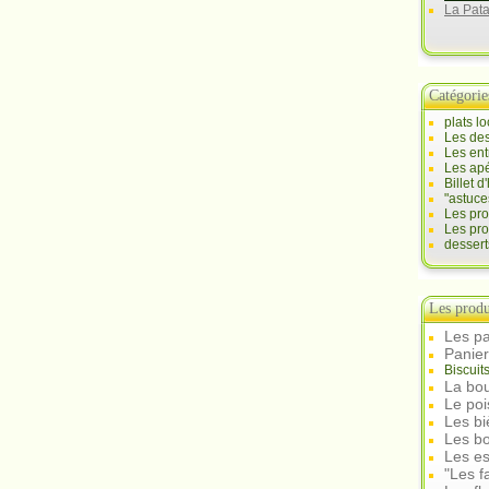
La Pat
Catégorie
plats l
Les des
Les ent
Les apé
Billet 
"astuce
Les pr
Les pro
desser
Les produ
Les pa
Panie
Biscuit
La bou
Le po
Les b
Les bo
Les e
"Les f