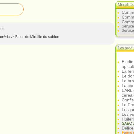
Modalité
Comme
Commen
Comme
Servic
:44
Service
i bon!<br /> Bises de Mireille du sablon
Les produ
Elodie
apicul
La fer
Le dom
La br
La coq
EARL d
céréal
Confis
La Fra
Les ja
Les ve
Huiler
GAEC d
Délice
Ferme 