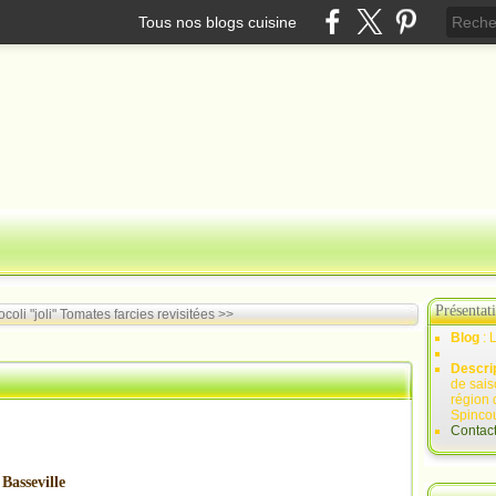
Tous nos blogs cuisine
Présentat
oli "joli"
Tomates farcies revisitées >>
Blog
: 
Descri
de sais
région 
Spincou
Contac
Basseville