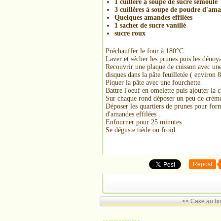
1 cuillère à soupe de sucre semoule
3 cuillères à soupe de poudre d'am
Quelques amandes effilées
1 sachet de sucre vanillé
sucre roux
Préchauffer le four à 180°C.
Laver et sécher les prunes puis les dénoya
Recouvrir une plaque de cuisson avec une
disques dans la pâte feuilletée ( environ 
Piquer la pâte avec une fourchette.
Battre l'oeuf en omelette puis ajouter la 
Sur chaque rond déposer un peu de crème 
Déposer les quartiers de prunes pour form
d'amandes effilées .
Enfourner pour 25 minutes
Se déguste tiède ou froid
Repost
<< Cake au broc