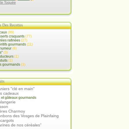
ate Toquée
s Des Recettes
ocaux
(99)
serts craquants
(77)
rées rafinées
(27)
ritifs gourmands
(11)
d'humeur
(6)
s"
(3)
oducteurs
(1)
duits
(1)
ts gourmands
(1)
its
niers "clé en main"
rs cadeaux
s et gâteaux gourmands
langerie
isson
ières Charmoy
nbons des Vosges de Plainfaing
scargots
arines de nos céréales"