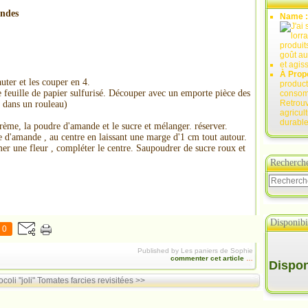
andes
Name 
À Prop
uter et les couper en 4.
product
 feuille de papier sulfurisé. Découper avec un emporte pièce des
consomm
Retrouv
8 dans un rouleau)
agricul
durable
crème, la poudre d'amande et le sucre et mélanger. réserver.
d'amande , au centre en laissant une marge d'1 cm tout autour.
er une fleur , compléter le centre. Saupoudrer de sucre roux et
Recherch
Disponibil
0
Published by Les paniers de Sophie
commenter cet article
…
Disponi
oli "joli"
Tomates farcies revisitées >>