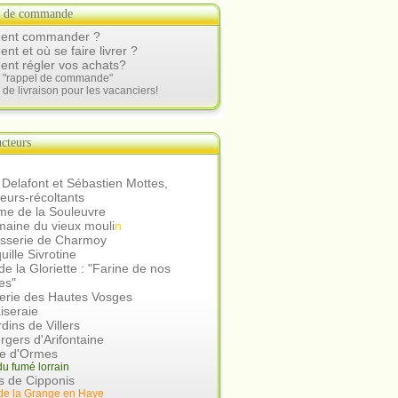
s de commande
nt commander ?
t et où se faire livrer ?
nt régler vos achats?
e "rappel de commande"
 de livraison pour les vacanciers!
cteurs
 Delafont et Sébastien Mottes,
teurs-récoltants
me de la Souleuvre
aine du vieux mouli
n
asserie de Charmoy
uille Sivrotine
e la Gloriette : "Farine de nos
es"
erie des Hautes Vosges
iseraie
rdins de Villers
rgers d'Arifontaine
ie d'Ormes
u fumé lorrain
s de Cipponis
de la Grange en Hay
e