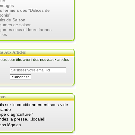
eurs
romages
s fermiers des "Délices de
ponis"
uits de Saison
égumes de saison
gumes secs et leurs farines
iles
ons Aux Articles
us pour être averti des nouveaux articles
ons
ls sur le conditionnement sous-vide
viande
ype d'agriculture?
ez la presse....locale!!
ons légales