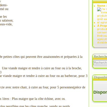
e
 demi-
Name 
fumé ou
ue les
u salaison;
sous-vide,
À Prop
product
consomm
Retrouv
agricul
durable
Recherch
e petites côtes qui peuvent être assaisonnées et préparées à la
: Une viande maigre et tendre à cuire au four ou à la broche,
v)
e viande maigre et tendre à cuire au four ou au barbecue, pour 3
Disponibil
rcie avec notre chair, à cuire au four, pour 5 personnes(pièce de
Disponi
 1ères : Plus maigre que la côte échine, avec os.
plus persillées que les côtes manche, vendu au poids