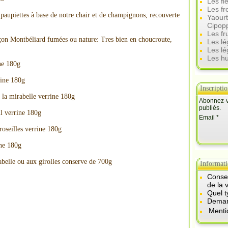
Les fl
Les f
 paupiettes à base de notre chair et de champignons, recouverte
Yaourt
Cipop
Les fr
çon Montbéliard fumées ou nature: Tres bien en choucroute,
Les l
Les lé
Les hu
ine 180g
rine 180g
Inscripti
 la mirabelle verrine 180g
Abonnez-vo
publiés.
l verrine 180g
Email
roseilles verrine 180g
ine 180g
abelle ou aux girolles conserve de 700g
Informati
Consei
de la 
Quel t
Demand
Menti