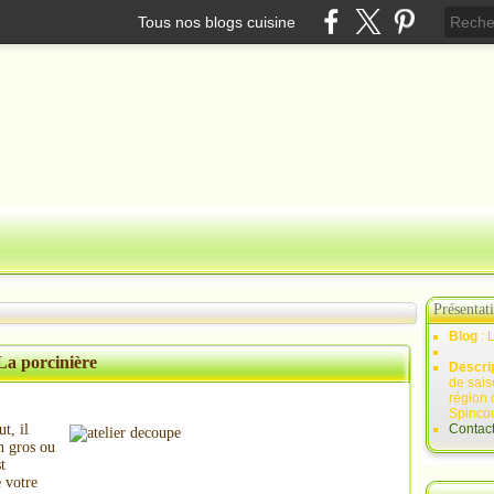
Tous nos blogs cuisine
Présentat
Blog
: 
La porcinière
Descri
de sais
région 
Spincou
t, il
Contac
n gros ou
t
 votre