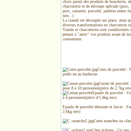
choix parmi des produits de boucherie, d
charcuterie et de découpe spéciale (porc,
porc, caissette, porcelet, jambon entier 
non...)
La viande est découpée sur place, ainsi q
diverses transformations en charcuterie o
Viande et charcuteries sont conditionnés 
pensez à "aérer" vos produits avant de les
consommer.
Cotes de porcelet : D
poële ou au barbecue.
Cuisse de porcelet 
pour 8 à 10 personnes(pièce de 2,7kg en
Epaule de porcelet :
Un
à 4 personnes(pièce d'1,4kg env)
Epaule de porcelet désossée et farcie : Fa
2,6kg env)
Cotes manches ou côtes
Côtes échines : Un peu 