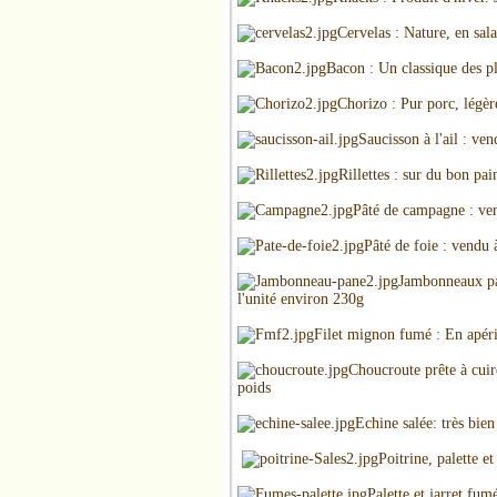
Cervelas : Nature, en sala
Bacon : Un classique des p
Chorizo : Pur porc, légèr
Saucisson à l'ail : ve
Rillettes : sur du bon pai
Pâté de campagne : ven
Pâté de foie : vendu 
Jambonneaux pan
l'unité environ 230g
Filet mignon fumé : En apérit
Choucroute prête à cuir
poids
Echine salée: très bie
Poitrine, palette et
Palette et jarret fum