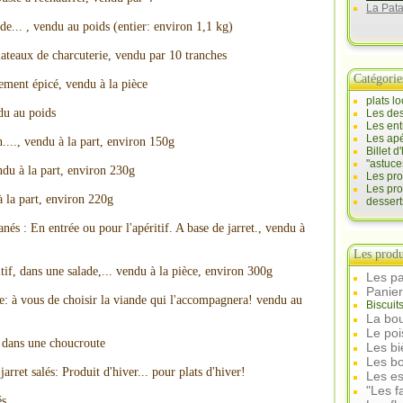
La Pat
de... , vendu au poids (entier: environ 1,1 kg)
lateaux de charcuterie, vendu par 10 tranches
Catégorie
ement épicé, vendu à la pièce
plats l
ndu au poids
Les des
Les ent
Les apé
n...., vendu à la part, environ 150g
Billet 
"astuce
du à la part, environ 230g
Les pr
Les pro
à la part, environ 220g
desser
és : En entrée ou pour l'apéritif. A base de jarret., vendu à
Les produ
if, dans une salade,... vendu à la pièce, environ 300g
Les pa
Panie
e: à vous de choisir la viande qui l'accompagnera! vendu au
Biscuit
La bou
Le po
n dans une choucroute
Les b
Les bo
 jarret salés: Produit d'hiver... pour plats d'hiver!
Les e
"Les f
és