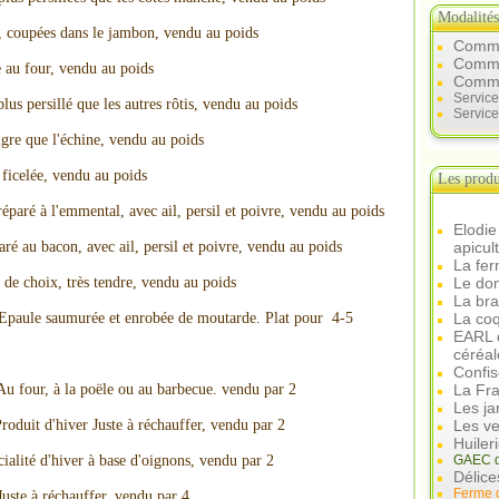
Modalité
s, coupées dans le jambon, vendu au poids
Comme
Commen
re au four, vendu au poids
Comme
Servic
lus persillé que les autres rôtis, vendu au poids
Service
igre que l'échine, vendu au poids
 ficelée, vendu au poids
Les produ
réparé à l'emmental, avec ail, persil et poivre, vendu au poids
Elodie
apicul
aré au bacon, avec ail, persil et poivre, vendu au poids
La fer
Le dom
 de choix, très tendre, vendu au poids
La br
La coq
 : Epaule saumurée et enrobée de moutarde. Plat pour 4-5
EARL d
céréal
Confis
La Fra
Au four, à la poële ou au barbecue. vendu par 2
Les ja
Les ve
roduit d'hiver Juste à réchauffer, vendu par 2
Huiler
GAEC d
ialité d'hiver à base d'oignons, vendu par 2
Délice
Ferme 
Juste à réchauffer, vendu par 4