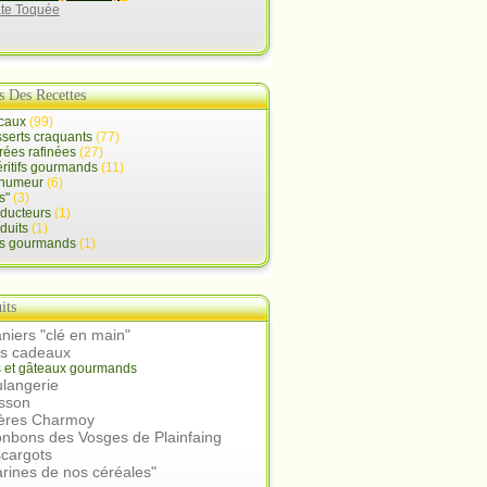
ate Toquée
s Des Recettes
ocaux
(99)
serts craquants
(77)
rées rafinées
(27)
ritifs gourmands
(11)
d'humeur
(6)
s"
(3)
oducteurs
(1)
duits
(1)
ts gourmands
(1)
its
niers "clé en main"
rs cadeaux
s et gâteaux gourmands
langerie
isson
ières Charmoy
nbons des Vosges de Plainfaing
scargots
arines de nos céréales"