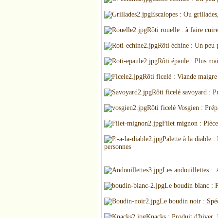
Escalopes : Ou grillade
Rôti rouelle : à faire cui
Rôti échine : Un peu p
Rôti épaule : Plus ma
Rôti ficelé : Viande maigre
Rôti ficelé savoyard : P
Rôti ficelé Vosgien : Prép
Filet mignon : Pièce
Palette à la diable
personnes
Les andouillettes : 
Le boudin blanc : P
Le boudin noir : Spéc
Knacks : Produit d'hiver. 