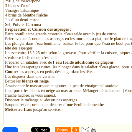
250 g de mascarpone
3 blancs d’œufs
Vinaigre balsamique
4 brins de Menthe fraîche
Jus d’un demi-citron
Sel, Poivre, Curcuma
Préparation et Cuisson des asperges :
Faire bouillir une grande casserole d’eau salée avec ½ jus de citron.
Peler avec un économe les asperges en les tournants à plat, sur le plan de tra
Les plonger dans l’eau bouillante, baisser le feu pour que l’eau ne bout pas 
tête des asperges.
Laisser cuire 15 à 25 min selon la grosseur. Pour vérifier la cuisson, piquer
s’enfonce facilement, c’est cuit.
Préparer un saladier avec de
l’eau froide additionné de glaçons
.
Une fois les asperges cuites, les plonger dans le saladier d’eau glacée, pour 
Couper
les asperges en petits dés en gardant les têtes.
Les disposer dans une verrine.
Battre les
blancs en neige
.
Assaisonner le mascarpone et ajouter un peu de vinaigre balsamique.
Incorporer les blancs en neige au mascarpone. Mélanger délicatement. (Vou
fraîche hachée, si vous aimez).
Disposer le mélange au-dessus des asperges.
Saupoudrer de curcuma et décorer d’une Feuille de menthe.
Mettre au frais
jusqu’au service.
Repost
0