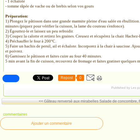
- 1 échalote
- tomme râpée de vache ou de brebis selon vos gouts
Préparation:
1) Plongez le pâtisson dans une grande marmite pleine d'eau salée en ébullition
minutes (piquez pour vérifier la cuisson, la lame du couteau s'enfonce).
2) Égouttez-le et laissez un peu refroidir.
3) Coupez la calotte et retirez les graines. Creusez et récupérez la chair. Hachez-l
4) Préchauffer le four à 200°C.
5) Faire un hachis de persil, ail et échalote. Incorporez à la chair à saucisse. Ajou
et poivrez.
6) Garnissez le pâtisson et faites cuire au four 40 minutes.
5 min avant la fin de cuisson, recouvrez de fromage et faites gratiner quelques m
Repost
0
Published by Les p
<< Gâteau renversé aux mirabelles
Salade de concombre, fe
commentaires
Ajouter un commentaire